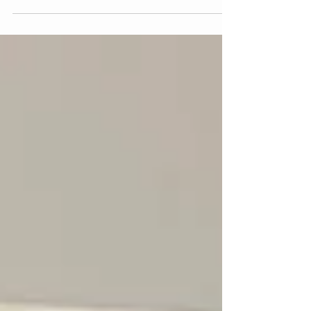
w ramach programu Erasmus+ Unii Europejskiej, z
dumą zorganizował serię wydarzeń
upowszechniających w Polsce, Grecji, Szwecji i na
Cyprze. Spotkania krajowe zgromadziły nauczycieli,
ekspertów w zakresie kształcenia zawodowego,
rolników, uczniów oraz przedstawicieli instytucji i
decydentów, aby wspólnie omówić transformacyjną
rolę sztucznej inteligencji (AI) w rolnictwie oraz w
edukacji i szkoleniu zawodowym (VET). Wydarzenia
st