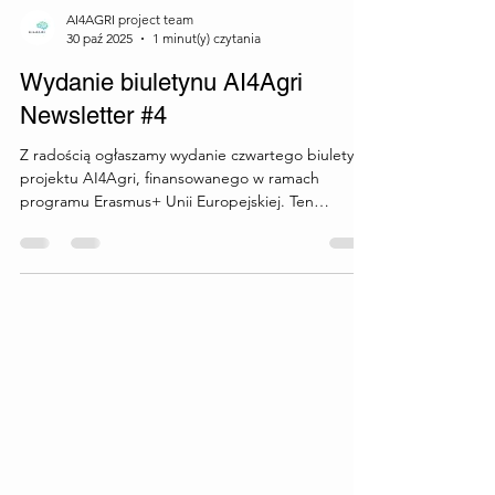
AI4AGRI project team
30 paź 2025
1 minut(y) czytania
Wydanie biuletynu AI4Agri
Newsletter #4
Z radością ogłaszamy wydanie czwartego biuletynu
projektu AI4Agri, finansowanego w ramach
programu Erasmus+ Unii Europejskiej. Ten
informacyjny newsletter stanowi kompleksową
platformę do dzielenia się najnowszymi
aktualizacjami i rezultatami projektu AI4Agri. W
nowym wydaniu czytelnicy znajdą informacje na
temat Konferencji Podsumowującej Projekt
AI4Agri w Łomży, wydarzeń upowszechniających
(Multiplier Events) zorganizowanych w całej
Europie oraz działań zapewniających dług