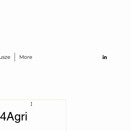
iusze
More
I4Agri