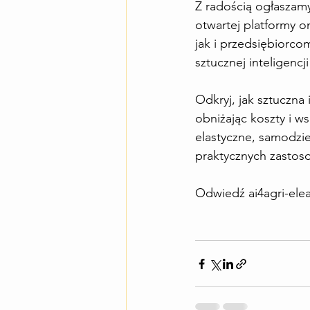
Z radością ogłaszamy
otwartej platformy o
jak i przedsiębiorco
sztucznej inteligencji
Odkryj, jak sztuczna
obniżając koszty i w
elastyczne, samodzie
praktycznych zastoso
Odwiedź 
ai4agri-ele