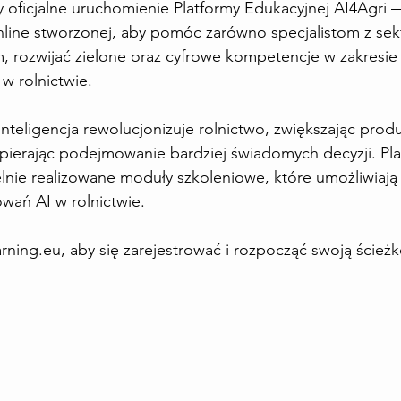
 oficjalne uruchomienie Platformy Edukacyjnej AI4Agri —
nline stworzonej, aby pomóc zarówno specjalistom z sek
m, rozwijać zielone oraz cyfrowe kompetencje w zakresie
 w rolnictwie.
 inteligencja rewolucjonizuje rolnictwo, zwiększając prod
spierając podejmowanie bardziej świadomych decyzji. Pla
lnie realizowane moduły szkoleniowe, które umożliwiają
wań AI w rolnictwie.
arning.eu
, aby się zarejestrować i rozpocząć swoją ścież