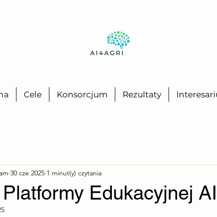
na
Cele
Konsorcjum
Rezultaty
Interesar
eam
30 cze 2025
1 minut(y) czytania
 Platformy Edukacyjnej A
25