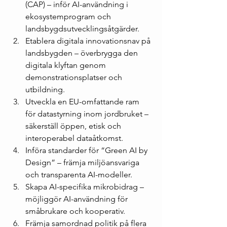
(CAP) – inför AI-användning i 
ekosystemprogram och 
landsbygdsutvecklingsåtgärder.
Etablera digitala innovationsnav på 
landsbygden – överbrygga den 
digitala klyftan genom 
demonstrationsplatser och 
utbildning.
Utveckla en EU-omfattande ram 
för datastyrning inom jordbruket – 
säkerställ öppen, etisk och 
interoperabel dataåtkomst.
Införa standarder för “Green AI by 
Design” – främja miljöansvariga 
och transparenta AI-modeller.
Skapa AI-specifika mikrobidrag – 
möjliggör AI-användning för 
småbrukare och kooperativ.
Främja samordnad politik på flera 