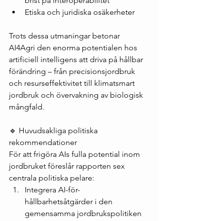
brist på interoperabilitet
Etiska och juridiska osäkerheter
Trots dessa utmaningar betonar 
AI4Agri den enorma potentialen hos 
artificiell intelligens att driva på hållbar 
förändring – från precisionsjordbruk 
och resurseffektivitet till klimatsmart 
jordbruk och övervakning av biologisk 
mångfald.
🔹 Huvudsakliga politiska 
rekommendationer
För att frigöra AIs fulla potential inom 
jordbruket föreslår rapporten sex 
centrala politiska pelare:
Integrera AI-för-
hållbarhetsåtgärder i den 
gemensamma jordbrukspolitiken 