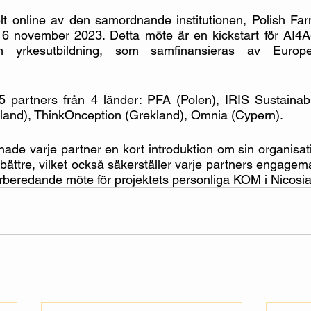
lt online av den samordnande institutionen, Polish Far
6 november 2023. Detta möte är en kickstart för AI4Agri
m yrkesutbildning, som samfinansieras av Europe
 5 partners från 4 länder: PFA (Polen), IRIS Sustainab
kland), ThinkOnception (Grekland), Omnia (Cypern).
hade varje partner en kort introduktion om sin organisati
bättre, vilket också säkerställer varje partners engagema
rberedande möte för projektets personliga KOM i Nicosia