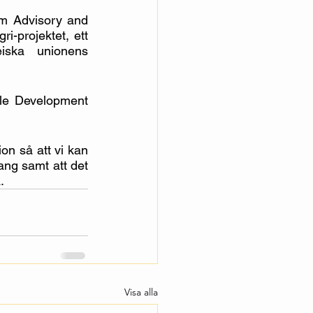
m Advisory and 
-projektet, ett 
iska unionens 
le Development 
on så att vi kan 
ng samt att det 
.
Visa alla