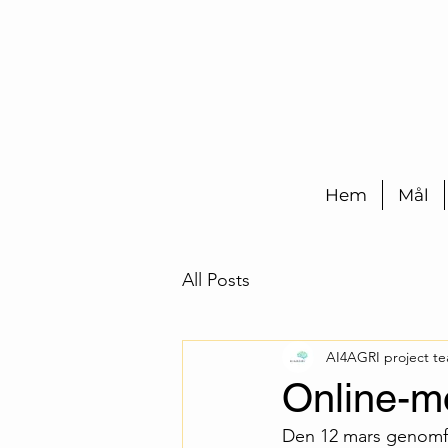
Hem
Mål
All Posts
AI4AGRI project t
Online-m
Den 12 mars genomförd