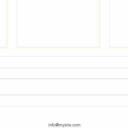
AI4Agri Nyhetsbrev nr 4 –
AI4Ag
Utgivnen
Łom
info@mysite.com