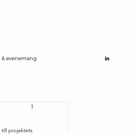
r & evenemang
ill projektets 