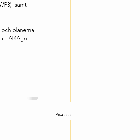
(WP3), samt 
 och planerna 
 att AI4Agri-
Visa alla