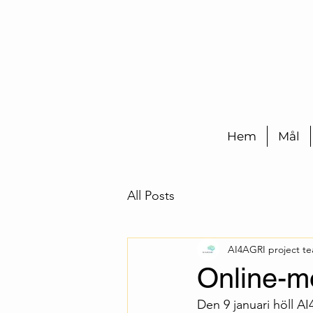
Hem
Mål
All Posts
AI4AGRI project t
Online-m
Den 9 januari höll AI