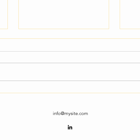
Κυκλοφορία του
Τελι
Ενημερωτικού Δελτίου
AI4A
AI4Agri #4
info@mysite.com