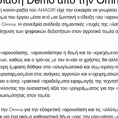
σίαση Demo από την Omn
 κοινοπραξία του AI4AGRI είχε την ευκαιρία να γνωρίσει 
ρμα του έργου μέσα από μια ζωντανή επίδειξη που παρου
ν Omnia. Η συνεδρία ανέδειξε σημαντικές πτυχές της πλα
νίσχυση των ψηφιακών δεξιοτήτων στον αγροτικό τομέα σ
ς παρουσίασης, παρουσιάστηκε η δομή και το περιεχόμενο
των, καθώς και ο τρόπος με τον οποίο οι χρήστες θα αλλ
ίτερη έμφαση δόθηκε στα πολυγλωσσικά και συμπεριληπτι
 προσαρμοσμένα στις ανάγκες αγροτών και επιχειρηματιώ
δαν επίσης πρακτικά παραδείγματα εφαρμογής της τεχνη
κνύοντας την ουσιαστική αξία του προγράμματος για την
βιωσιμότητας στον τομέα.
την Omnia για την εξαιρετική παρουσίαση και τις πολύτι
ι για ένα ακόμη καθοριστικό βήμα προς την υλοποίηση μ