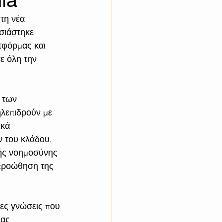
ia
τη νέα 
σιάστηκε 
τφόρμας και 
ε όλη την 
 των 
ηλεπιδρούν με 
κά 
ν του κλάδου.
τής νοημοσύνης 
 προώθηση της 
μες γνώσεις που 
ιας 