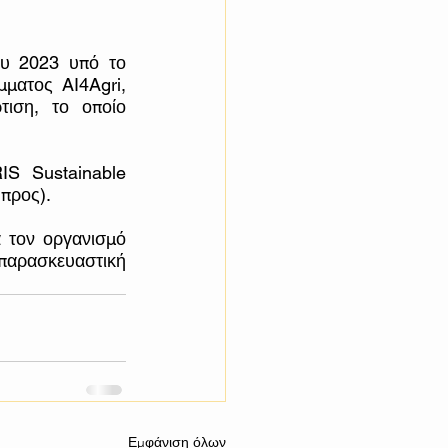
υ 2023 υπό το 
ματος AI4Agri, 
ιση, το οποίο 
S Sustainable 
προς).
 τον οργανισμό 
αρασκευαστική 
Εμφάνιση όλων