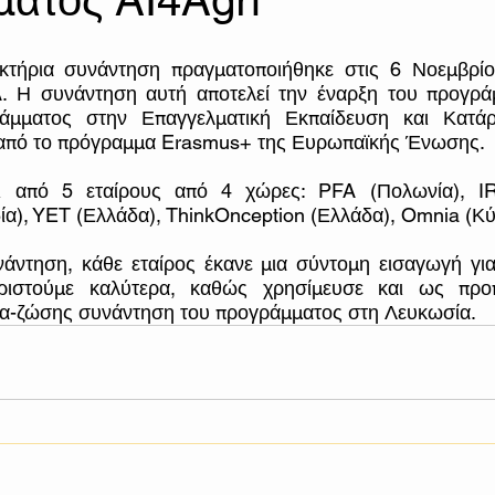
ατος AI4Agri
κτήρια συνάντηση πραγματοποιήθηκε στις 6 Νοεμβρίο
. Η συνάντηση αυτή αποτελεί την έναρξη του προγράμ
μματος στην Επαγγελματική Εκπαίδευση και Κατάρτ
 από το πρόγραμμα Erasmus+ της Ευρωπαϊκής Ένωσης.
αι από 5 εταίρους από 4 χώρες: PFA (Πολωνία), IRI
α), YET (Ελλάδα), ThinkOnception (Ελλάδα), Omnia (Κύ
άντηση, κάθε εταίρος έκανε μια σύντομη εισαγωγή για
ιστούμε καλύτερα, καθώς χρησίμευσε και ως προπ
δια-ζώσης συνάντηση του προγράμματος στη Λευκωσία.